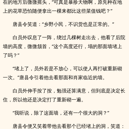
在的地方后微微摇头，“可真是暴殄天物啊，原先种在地
上的花草恐怕随便拿出一棵来都比这些菜值钱吧？”
唐县令笑道：“乡野小民，不识货也是正常的。”
白员外叹息了一阵，绕过几棵树走出去，他看了后院
墙的高度，微微颔首，“这个高度还行，塌的那面墙堵上
了吗？”
“堵上了，员外若是不放心，可以使人再打破重新砌
一次。”唐县令引着他去看那面和肖家临近的墙。
白员外伸手按了按，勉强还算满意，但到底是决定长
住，所以他还是决定打了重新砌一遍。
“我听说，除了这面墙，还有一个很大的洞？”
唐县令便又笑着带他去看那个已经堵上的洞，笑道：