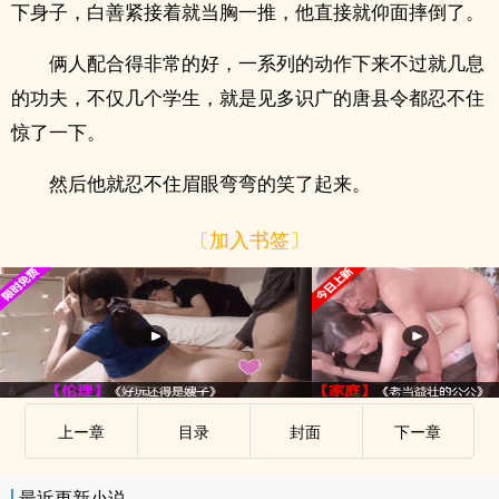
下身子，白善紧接着就当胸一推，他直接就仰面摔倒了。
俩人配合得非常的好，一系列的动作下来不过就几息
的功夫，不仅几个学生，就是见多识广的唐县令都忍不住
惊了一下。
然后他就忍不住眉眼弯弯的笑了起来。
〔加入书签〕
上ー章
目录
封面
下ー章
最近更新小说