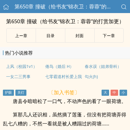
第650章 撞破（给书友“锦衣卫：蓉蓉”的打赏加更）
第650章 撞破（给书友“锦衣卫：蓉蓉”的打赏加更）
上ー章
目录
封面
下ー章
热门小说推荐
上风（校园1v1）
倦鸟（婚后 H）
春水误（姐弟骨科）
一女二三男事
七零霸道村长爱上我
勾火(h)
〔加入书签〕
唐县令暗暗松了一口气，不动声色的看了一眼荷塘。
算那几人还识相，虽然摘了莲蓬，但没有把荷塘弄得
乱七八糟的，不然一看就是被人糟蹋过的荷塘……