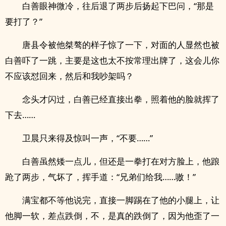
白善眼神微冷，往后退了两步后扬起下巴问，“那是
要打了？”
唐县令被他桀骜的样子惊了一下，对面的人显然也被
白善吓了一跳，主要是这也太不按常理出牌了，这会儿你
不应该怼回来，然后和我吵架吗？
念头才闪过，白善已经直接出拳，照着他的脸就挥了
下去……
卫晨只来得及惊叫一声，“不要……”
白善虽然矮一点儿，但还是一拳打在对方脸上，他踉
跄了两步，气坏了，挥手道：“兄弟们给我……嗷！”
满宝都不等他说完，直接一脚踢在了他的小腿上，让
他脚一软，差点跌倒，不，是真的跌倒了，因为他歪了一