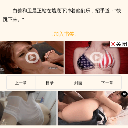
白善和卫晨正站在墙底下冲着他们乐，招手道：“快
跳下来。”
〔加入书签〕
上ー章
目录
封面
下ー章