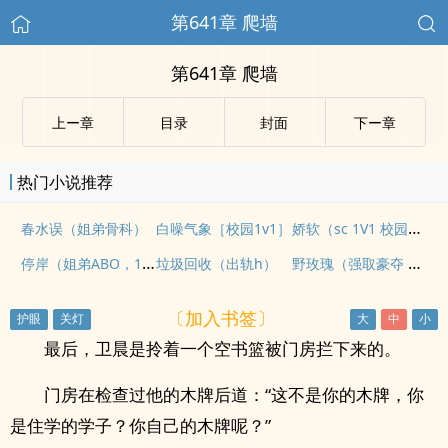
第641章 爬墙
第641章 爬墙
上ー章
目录
封面
下ー章
热门小说推荐
娇软（sc 1V1 校园H）
春水误（姐弟骨科）
白噪气象［校园1v1］
停岸（姐弟ABO，1V1，高H）
野玫瑰（强取豪夺 1v1 高h）
垃圾回收（出轨h）
〔加入书签〕
最后，卫晨是拎着一个空书篮被门房拦下来的。
门房在检查过他的木牌后道：“这不是你的木牌，你
是住学的学子？你自己的木牌呢？”