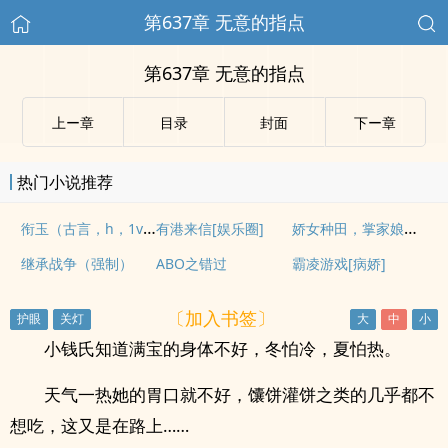
第637章 无意的指点
第637章 无意的指点
上ー章
目录
封面
下ー章
热门小说推荐
衔玉（古言，h，1v1）
娇女种田，掌家娘子俏夫郎
有港来信[娱乐圈]
继承战争（强制）
ABO之错过
霸凌游戏[病娇]
〔加入书签〕
小钱氏知道满宝的身体不好，冬怕冷，夏怕热。
天气一热她的胃口就不好，馕饼灌饼之类的几乎都不
想吃，这又是在路上……