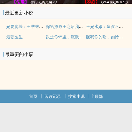
最近更新小说
妃要爬墙：王爷来扶梯
嫁给摄政王之后我飘了
王妃水嫩：皇叔不可以
跌进你怀里，沉默着欢喜
赐我你的吻，如怜悯罪人
最强医生
最重要的小事
首页
阅读记录
搜索小说
顶部
.
.