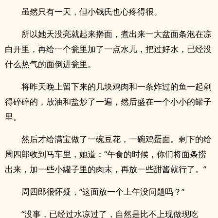
虽然只有一天，但小钱氏也心疼得很。
所以她天没亮就起来擀面，煮出来一大盆面条泡在凉
白开里，再给一个瓮里加了一点水儿，把过好水，已经没
什么热气的面倒进瓮里。
将昨天晚上留下来的几块鸡肉和一条炸过的鱼一起剁
得碎碎的，放油和盐炒了一遍，然后盛在一个小小的罐子
里。
然后才给满宝做了一碗豆花，一碗鸡蛋面。剩下的给
周四郎收到马车里，她道：“午食的时候，你们将面条捞
出来，加一些小罐子里的肉末，再放一些甜酱就行了。”
周四郎很怀疑，“这面放一个上午没问题吗？”
“没事，已经过水凉过了，自然是比不上现做现吃