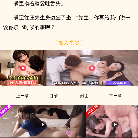
满宝摸着脑袋吐舌头。
满宝往庄先生身边坐了坐，“先生，你再给我们说一
说你读书时候的事呗？”
〔加入书签〕
上ー章
目录
封面
下ー章