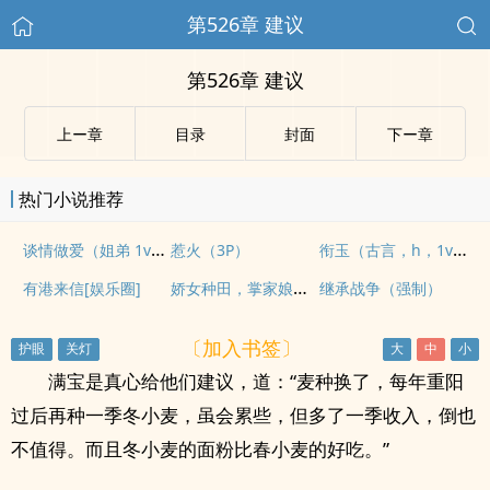
第526章 建议
第526章 建议
上ー章
目录
封面
下ー章
热门小说推荐
谈情做爱（姐弟 1v1）
衔玉（古言，h，1v1）
惹火（3P）
娇女种田，掌家娘子俏夫郎
有港来信[娱乐圈]
继承战争（强制）
〔加入书签〕
满宝是真心给他们建议，道：“麦种换了，每年重阳
过后再种一季冬小麦，虽会累些，但多了一季收入，倒也
不值得。而且冬小麦的面粉比春小麦的好吃。”