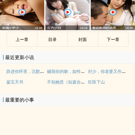
上ー章
目录
封面
下ー章
最近更新小说
跌进你怀里，沉默着欢喜
赐我你的吻，如怜悯罪人
封少，你老婆又作法了
不知她意（短篇合集）
鉴宝天书
狂医下山
最重要的小事