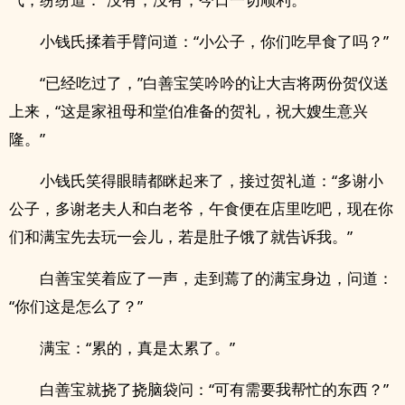
小钱氏揉着手臂问道：“小公子，你们吃早食了吗？”
“已经吃过了，”白善宝笑吟吟的让大吉将两份贺仪送
上来，“这是家祖母和堂伯准备的贺礼，祝大嫂生意兴
隆。”
小钱氏笑得眼睛都眯起来了，接过贺礼道：“多谢小
公子，多谢老夫人和白老爷，午食便在店里吃吧，现在你
们和满宝先去玩一会儿，若是肚子饿了就告诉我。”
白善宝笑着应了一声，走到蔫了的满宝身边，问道：
“你们这是怎么了？”
满宝：“累的，真是太累了。”
白善宝就挠了挠脑袋问：“可有需要我帮忙的东西？”