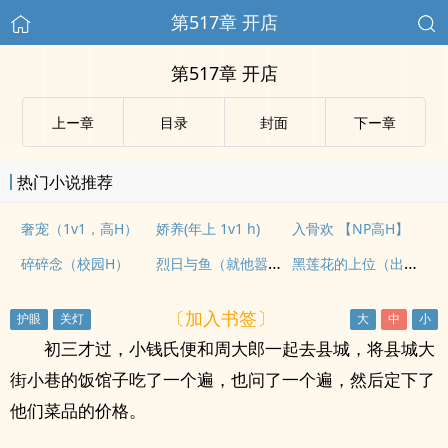
第517章 开店
第517章 开店
上ー章
目录
封面
下ー章
热门小说推荐
奢宠（1v1，高H）
娇养(年上 1v1 h)
入骨欢 【NP高H】
烈日与鱼（就他嚣张吗）
黑莲花的上位（出轨np高h虐男）
碎碎念（校园H）
〔加入书签〕
初三才过，小钱氏便和周大郎一起去县城，将县城大
街小巷的饭馆子吃了一个遍，也问了一个遍，然后定下了
他们菜品的价格。