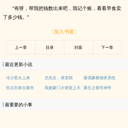
“有呀，帮我把钱数出来吧，我记个账，看看早食卖
了多少钱。”
〔加入书签〕
上ー章
目录
封面
下ー章
最近更新小说
冷少惹火上身
尤先生，请宠我
最强豪横抽奖系统
狂兵归来在都市
我被豪门大佬宠上天
重生之都市神帝
最重要的小事