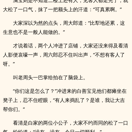
满宝则是不知道二楼上还有人，见客人都走光了，就
大松了一口气，抹了一把额头上的汗道：“可真累啊。”
大家深以为然的点头，周大郎道：“比犁地还累，这
生意也不是一般人能做的。”
才说着话，两个人冲进了店铺，大家还没来得及看清
人影便哀嚎一声，周六郎忍不住叫出声，“不想有客人了
呀。”
叫老周头一巴掌给拍在了脑袋上。
“你们这是怎么了？”冲进来的白善宝见他们都瘫坐在
凳子上，忍不住瞪眼，“有人来捣乱了？是谁，我让大吉
帮你们。”
看清是白家的两位小公子，大家不约而同的松了一口
气，纷纷道：“没有，没有，今日一切顺利。”