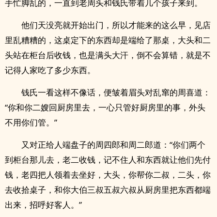
手忙脚乱的，一直到老周头和钱氏带着几个孩子来到。
他们天没亮就开始出门，所以才能来的这么早，见店
里乱糟糟的，这桌定下的东西却是端给了那桌，大头和二
头站在柜台后收钱，也是满头大汗，倒不会算错，就是不
记得人家吃了多少东西。
钱氏一看这样不像话，便皱着眉头对乱窜的周喜道：
“你和你二嫂回厨房里去，一心只管好厨房里的事，外头
不用你们管。”
又对正给人端盘子的周四郎和周二郎道：“你们两个
到柜台那儿去，老二收钱，记不住人和东西就让他们先付
钱，老四把人领着去坐好，大头，你帮你二叔，二头，你
去收拾桌子，和你大伯三叔五叔六叔从厨房里把东西都端
出来，招呼好客人。”