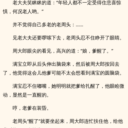
老大夫笑眯眯的道：“年轻人都不一定受得住悲喜惊
惧，何况老人哟。”
并不觉得自己多老的老周头：……
见老大夫还要啰嗦下去，老周头忍不住睁开了眼睛。
周大郎眼尖的看见，高兴的道：“娘，爹醒了。”
满宝立即从后头伸出脑袋来，然后被周大郎按回去
了，他觉得这会儿他爹可能不太会想看到满宝的圆脑袋。
满宝忍不住嘟嘴，她明明就把爹给扎醒了，他眼睑微
动，显然是一直醒的。
哼，老爹在装昏。
老周头“醒了”就要坐起来，周大郎连忙扶住他，给他