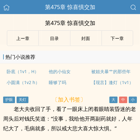
第475章 惊喜惧交加
第475章 惊喜惧交加
上ー章
目录
封面
下ー章
热门小说推荐
卧底（1v1，H）
他的小仙女
被姐夫暴艹的那些年
小圆满（1v2 h）
睡够了吗
【现言】逢灯（1v1）
〔加入书签〕
老大夫收回了手，看了一眼床上闭着眼睛装昏迷的老
周头后对钱氏笑道：“没事，我给他开两副药就好，人年
纪大了，毛病就多，所以戒大悲大喜大惊大惧。”