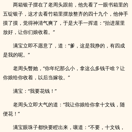
两箱银子摆在了老周头跟前，他先看了一眼书箱里的
五锭银子，这才去看竹箱里摆放整齐的四十九个，他伸手
摸了摸，觉得神清气爽了，于是大手一挥道：“抬进屋里
放好，让你们娘收着。”
满宝立即不愿意了，道：“爹，这是我挣的，有四成
是我的呢。”
老周头瞥她，“你年纪那么小，拿这么多钱干啥？让
你娘给你收着，以后当嫁妆。”
满宝：“我要花钱！”
老周头立即大气的道：“我让你娘给你拿十文钱，随
便花！”
满宝眼珠子都快要瞪出来，嚷道：“不要，十文钱，