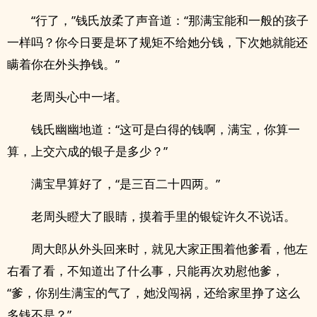
“行了，”钱氏放柔了声音道：“那满宝能和一般的孩子
一样吗？你今日要是坏了规矩不给她分钱，下次她就能还
瞒着你在外头挣钱。”
老周头心中一堵。
钱氏幽幽地道：“这可是白得的钱啊，满宝，你算一
算，上交六成的银子是多少？”
满宝早算好了，“是三百二十四两。”
老周头瞪大了眼睛，摸着手里的银锭许久不说话。
周大郎从外头回来时，就见大家正围着他爹看，他左
右看了看，不知道出了什么事，只能再次劝慰他爹，
“爹，你别生满宝的气了，她没闯祸，还给家里挣了这么
多钱不是？”