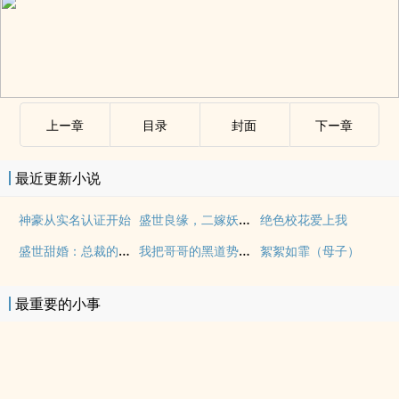
上ー章
目录
封面
下ー章
最近更新小说
盛世良缘，二嫁妖孽王爷
神豪从实名认证开始
绝色校花爱上我
盛世甜婚：总裁的重生妻
我把哥哥的黑道势力睡了（np 含骨科）
絮絮如霏（母子）
最重要的小事