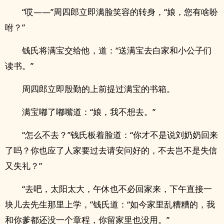
“哎——”周四郎立即满脸笑容的转身，“娘，您有啥吩
咐？”
钱氏将满宝交给他，道：“送满宝去白家和小公子们
读书。”
周四郎立即殷勤的上前提过满宝的书箱。
满宝嘟了嘟嘴道：“娘，我不想去。”
“怎么不去？”钱氏板着脸道：“你才不是说刘奶奶回来
了吗？你也应了人家要过去请安问好的，不去岂不是失信
又失礼？”
“去吧，太阳太大，午休也不必回家来，下午直接一
块儿去先生那里上学，”钱氏道：“如今家里乱糟糟的，我
和你爹都还没一个章程，你留家里也没用。”