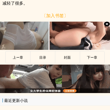
减轻了很多。
〔加入书签〕
上ー章
目录
封面
下ー章
最近更新小说