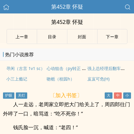
第452章 怀疑
第452章 怀疑
上ー章
目录
封面
下ー章
热门小说推荐
心动狙击（py转正 高H）
强上总经理后翻车了（借精 1v1）
寻闲（古言 1v1 sc）
小三上瘾记
吻栀（校园h）
岌岌可危(H)
〔加入书签〕
人一走远，老周家立即把大门给关上了，周四郎往门
外啐了一口，暗骂道：“吃不死你！”
钱氏脸一沉，喊道：“老四！”