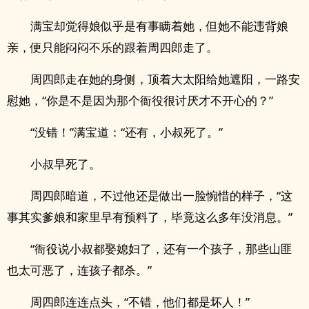
满宝却觉得娘似乎是有事瞒着她，但她不能违背娘
亲，便只能闷闷不乐的跟着周四郎走了。
周四郎走在她的身侧，顶着大太阳给她遮阳，一路安
慰她，“你是不是因为那个衙役很讨厌才不开心的？”
“没错！”满宝道：“还有，小叔死了。”
小叔早死了。
周四郎暗道，不过他还是做出一脸惋惜的样子，“这
事其实爹娘和家里早有预料了，毕竟这么多年没消息。”
“衙役说小叔都娶媳妇了，还有一个孩子，那些山匪
也太可恶了，连孩子都杀。”
周四郎连连点头，“不错，他们都是坏人！”