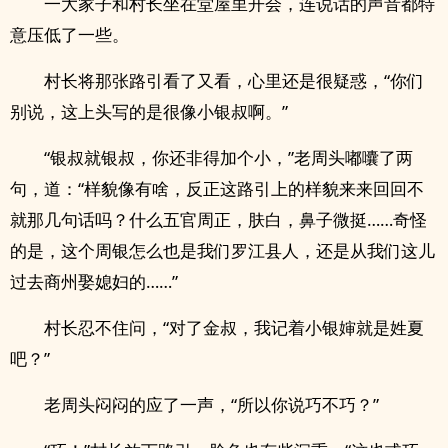
一大家子和村长坐在堂屋里开会，连说话的声音都特
意压低了一些。
村长将那张路引看了又看，心里还是很疑惑，“你们
别说，这上头写的是很像小银叔啊。”
“银叔就银叔，你还非得加个小，”老周头嘟囔了两
句，道：“样貌像有啥，反正这路引上的样貌来来回回不
就那几句话吗？什么五官周正，肤白，鼻子微挺……奇怪
的是，这个周银怎么也是我们罗江县人，还是从我们这儿
过去商州娶媳妇的……”
村长忍不住问，“对了金叔，我记着小银婶就是姓夏
吧？”
老周头闷闷的应了一声，“所以你说巧不巧？”