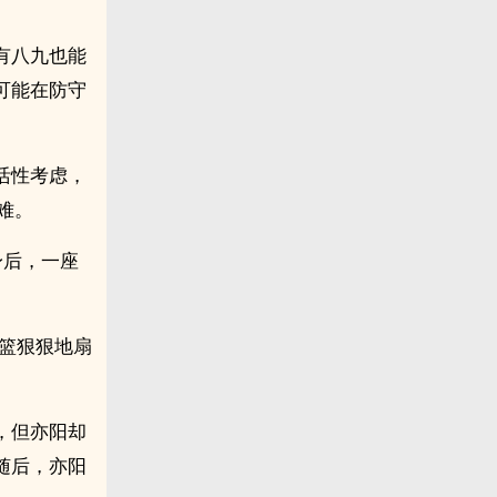
有八九也能
可能在防守
活性考虑，
难。
身后，一座
篮狠狠地扇
，但亦阳却
随后，亦阳