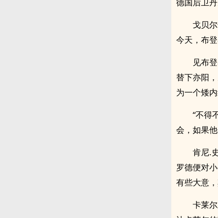
德国后卫丹
戈贝尔
今天，布登
见布登
替下亦阳，
为一个矮内
“不得
会，如果他
肯尼.
罗德便对小
有些大意，
卡莱尔