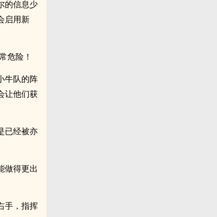
尔的信息少
会启用新
常危险！
小牛队的阵
会让他们获
是已经被亦
能做得更出
右手，指挥