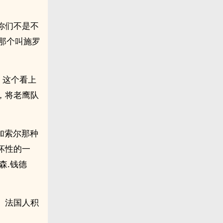
你们不是不
那个叫施罗
！这个看上
，将老鹰队
加索尔那种
坏性的一
森.钱德
。法国人积