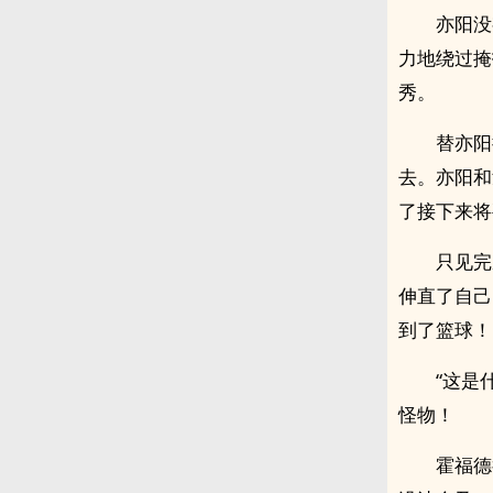
亦阳没
力地绕过掩
秀。
替亦阳
去。亦阳和
了接下来将
只见完
伸直了自己
到了篮球！
“这是
怪物！
霍福德