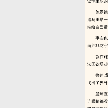
让卡莱尔的
施罗德
造马里昂一
端给自己带
事实也
而并非防守
就在施
法国铁塔却
鲁迪.
飞出了界外
篮球直
连眼睛都没