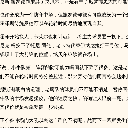
尼斯.施罗德而放弃了戈贝尔，正是看中了施罗德更大的可能
也许会成为一个防守中坚，但施罗德却很有可能成长为一个
霍泽期待施罗德可以在轮转时间尽情地展现自我。
霍泽开始换人，卡莱尔也将计就计，将主力球员逐一换下。达
尼克.杨换下了托尼.阿伦，老卡特代替伊戈达拉打三号位，
线顶上了大前锋的位置，戈贝尔继续留在场上。
不说，小牛队第二阵容的防守能力瞬间就下降了很多。这是
们不能在轮转时间将分差拉近，那比赛对他们而言将会越来
史密斯都明白的道理，老鹰队的球员们不可能不清楚。暂停回
牛队的半场发起猛攻。他的速度之快，的确让人眼前一亮。达
其代价就是被施罗德一步过掉。
正准备冲场内大吼以表达自己的不满呢，然而下一幕所发生