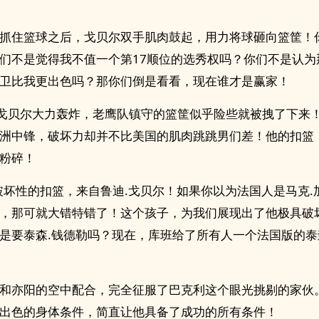
抓住篮球之后，戈贝尔双手肌肉鼓起，用力将球砸向篮筐！
们不是觉得我不值一个第17顺位的选秀权吗？你们不是认为
卫比我更出色吗？那你们倒是看看，现在谁才是赢家！
”戈贝尔大力轰炸，老鹰队镇守的篮筐似乎险些就被拽了下来
洲中锋，破坏力却并不比美国的肌肉跳跳男们差！他的扣篮
粉碎！
破坏性的扣篮，来自鲁迪.戈贝尔！如果你以为法国人是马克.
，那可就大错特错了！这个孩子，为我们展现出了他极具破
是要泰森.钱德勒吗？现在，库班给了所有人一个法国版的泰
和亦阳的空中配合，完全征服了巴克利这个眼光挑剔的家伙
出色的身体条件，简直让他具备了成功的所有条件！