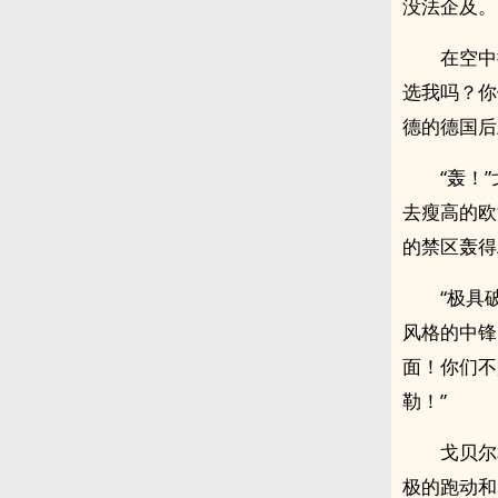
没法企及。
在空中
选我吗？你
德的德国后
“轰！
去瘦高的欧
的禁区轰得
“极具
风格的中锋
面！你们不
勒！”
戈贝尔
极的跑动和