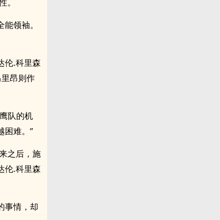
性。
全能领袖。
伦.科里森
马里昂则作
老鹰队的机
越困难。”
来之后，施
伦.科里森
的事情，却