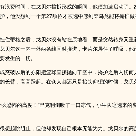
有浪费时间，在戈贝尔挡拆形成的瞬间，他便加速启动了。杰
护，他没想到一个第27顺位才被选中感到菜鸟竟能将掩护做
挂住蒂格之后，戈贝尔没有站在原地看，而是突然转身又重
戈贝尔这一内一外两条线同时推进，卡莱尔屏住了呼吸，他
要发生的一切。
成突破以后的亦阳把篮球直接抛向了空中，掩护之后内切而
的长臂，高高跃起。在众人都还只是抬头仰望的时候，戈贝
什么恐怖的高度！”巴克利倒吸了一口凉气，小牛队这选来的
很想起跳阻止，但他却发现自己根本无能为力。戈贝尔的高