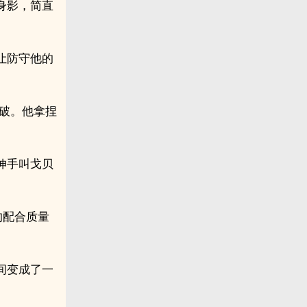
身影，简直
让防守他的
破。他拿捏
伸手叫戈贝
的配合质量
间变成了一