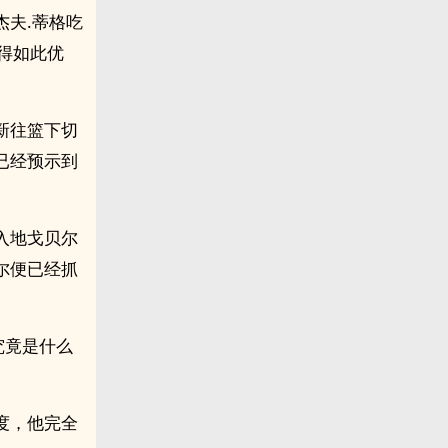
夫.蒂格吃
得如此优
新往篮下切
已经预示到
入地戈贝尔
尔便已经抓
究竟是什么
度，他完全