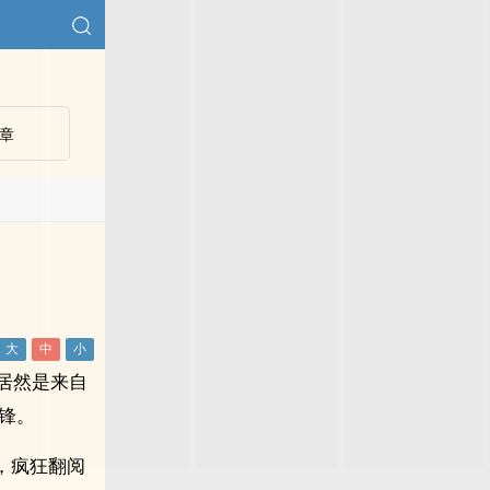
章
居然是来自
锋。
，疯狂翻阅