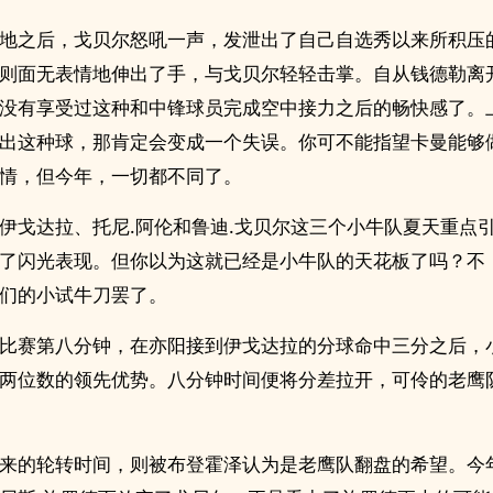
地之后，戈贝尔怒吼一声，发泄出了自己自选秀以来所积压
则面无表情地伸出了手，与戈贝尔轻轻击掌。自从钱德勒离
没有享受过这种和中锋球员完成空中接力之后的畅快感了。
出这种球，那肯定会变成一个失误。你可不能指望卡曼能够
情，但今年，一切都不同了。
伊戈达拉、托尼.阿伦和鲁迪.戈贝尔这三个小牛队夏天重点
了闪光表现。但你以为这就已经是小牛队的天花板了吗？不
们的小试牛刀罢了。
比赛第八分钟，在亦阳接到伊戈达拉的分球命中三分之后，
两位数的领先优势。八分钟时间便将分差拉开，可伶的老鹰
来的轮转时间，则被布登霍泽认为是老鹰队翻盘的希望。今