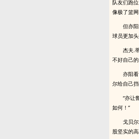
队友们跑位
像极了篮网
但亦阳
球员更加头
杰夫.
不好自己的
亦阳看
尔给自己挡
“亦让
如何！”
戈贝尔
股坚实的高