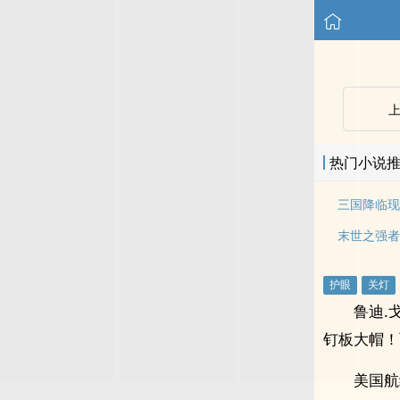
热门小说
三国降临现
末世之强者
鲁迪.
钉板大帽！
美国航