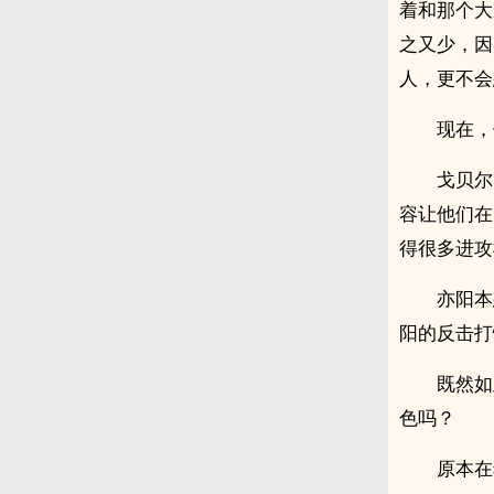
着和那个大
之又少，因
人，更不会
现在，
戈贝尔
容让他们在
得很多进攻
亦阳本
阳的反击打
既然如
色吗？
原本在