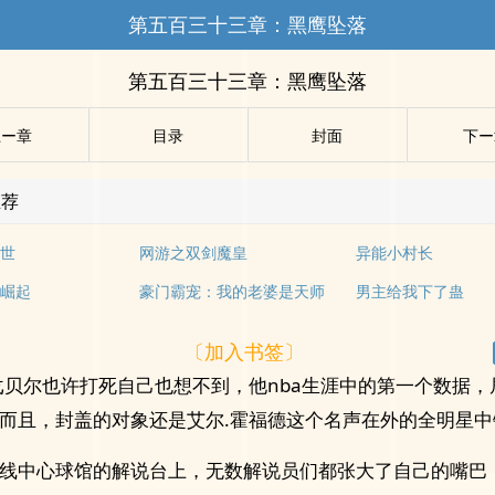
第五百三十三章：黑鹰坠落
第五百三十三章：黑鹰坠落
上ー章
目录
封面
下ー
推荐
世
网游之双剑魔皇
异能小村长
崛起
豪门霸宠：我的老婆是天师
男主给我下了蛊
〔加入书签〕
戈贝尔也许打死自己也想不到，他nba生涯中的第一个数据，
而且，封盖的对象还是艾尔.霍福德这个名声在外的全明星中
线中心球馆的解说台上，无数解说员们都张大了自己的嘴巴