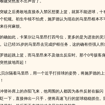
喉咙突然发不出声音了。
突破之后勇敢地直接杀入禁区想要上篮，就算不能进球，十
个犯规。初生牛犊不怕虎，施罗德认为现在的马里昂根本不
来任何麻烦。
的确如此，卡莱尔让马里昂打四号位，更多的是为进攻的灵
。让已经35岁的马里昂去完成护框任务，这的确有些强人所
罗德起跳上篮，而马里昂来不及做出反应时。那个0号骇客
突然拔地而起！
戈贝尔隔着马里昂，用一个近乎打排球的姿势，将施罗德的上
！
冲替补席上的亦阳飞来，他周围的人都因为条件反射在躲闪
眨一下，直接伸出一只手，便将高速飞行的篮球稳稳抓住。