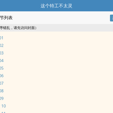
这个特工不太灵
节列表
序错乱，请先访问封面）
01
02
03
04
05
06
07
08
09
 10