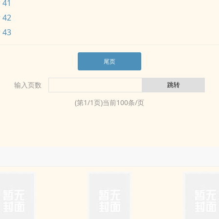
 41
 42
 43
尾页
输入页数
(第
1
/
1
页)当前
100
条/页