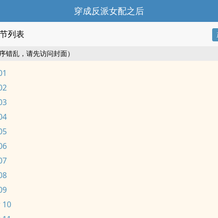
穿成反派女配之后
节列表
序错乱，请先访问封面）
01
02
03
04
05
06
07
08
09
 10