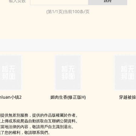
输入页数
(第
1
/
1
页)当前
100
条/页
inluan小镇2
媚肉生香(修正版H)
穿越­​被‍‌­操​
網提供無差別服務，提供的作品版權屬於作者。
友上傳或系統爬蟲自動抓取自互聯網公開資料。
應當地法律的內容，敬請用戶自主識別退出。
犯了您的權利，敬請聯系我們。